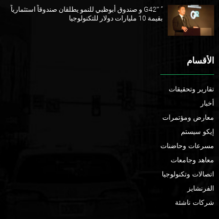
” G42″ و صندوق أبوظبي للنمو يطلقان صندوقاً استثمارياً
بقيمة 10 مليارات دولار للتكنولوجيا
الأقسام
تقارير وتحقيقات
أخبار
معارض ومؤتمرات
إيكو سيستم
مسرعات وحاضنات
معاهد وجامعات
اتصالات وتكنولوجيا
الفرنشايز
شركات ناشئة