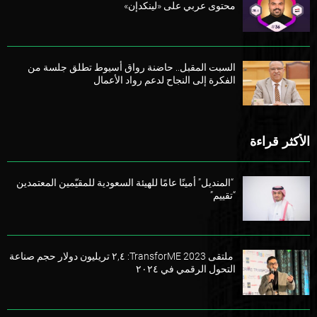
محتوى عربي على «لينكدإن»
السبت المقبل.. حاضنة رواق أسيوط تطلق جلسة من
الفكرة إلى النجاح لدعم رواد الأعمال
الأكثر قراءة
“المنديل” أمينًا عامًا للهيئة السعودية للمقيّمين المعتمدين
“تقييم”
ملتقى TransforME 2023: ٢,٤ تريليون دولار حجم صناعة
التحول الرقمي في ٢٠٢٤