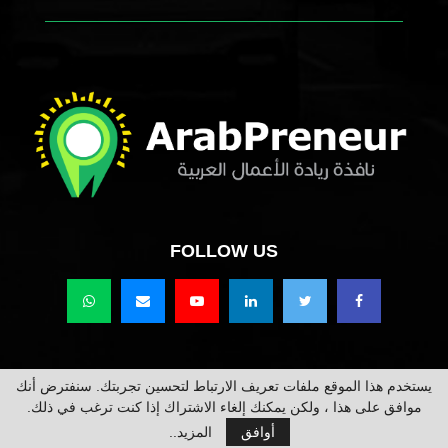
FOLLOW US
يستخدم هذا الموقع ملفات تعريف الارتباط لتحسين تجربتك. سنفترض أنك
حقوق النشر محفوظة @2021 عرب برينور Arabpreneur.
موافق على هذا ، ولكن يمكنك إلغاء الاشتراك إذا كنت ترغب في ذلك.
أوافق
المزيد..
من نحن
اعلن معنا
تواصل معنا