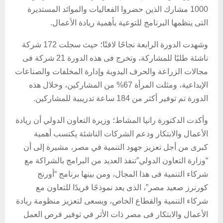
1000 مشارك الذين حضروا الفعاليات والموائد المستديرة
التى ينظمها البرنامج للتوعية بأهمية ريادة الأعمال.
وشهدت الدورة الرابعة نجاحًا لافتًا؛ حيث سجلت 172 شركة
ناشئة طلبًا للمشاركة، وتخرج فى هذه الدورة 21 شركة فى
مجالات الزراعة والحرف اليدوية وإدارة المخلفات والصناعات
الإبداعية، ومثلت المرأة 67% من المشاركين، وخلال هذه
الدورة تم توفير أكثر من 184 ساعة تدريبية للمشاركين.
وأكدت الدكتورة رانيا المشاط؛ وزيرة التعاون الدولي أن ريادة
الأعمال والابتكار ودعم الشركات الناشئة يكتسب أهمية
كبرى من أجل تعزيز جهود التنمية في مصر، مشيرة إلى أن
“وزارة التعاون الدولي”تنفذ العديد من البرامج بالشراكة مع
شركاء التنمية فى هذا المجال، ومن بينها برنامج “أورنج
كورنرز صعيد مصر”، الذى يعد نموذجًا فريدًا للتعاون مع
شركاء التنمية والقطاع الخاص، ويسعى لتعزيز منظومة ريادة
الأعمال والابتكار فى مصر ذات الأثر في توفير فرص العمل