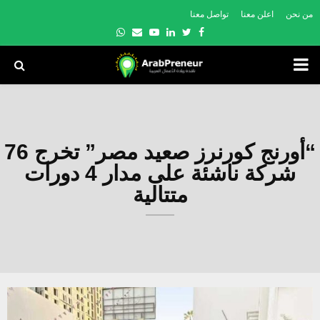
من نحن
اعلن معنا
تواصل معنا
Whatsapp
Email
Youtube
Linkedin
Twitter
Facebook
PRIMARY
MENU
“أورنج كورنرز صعيد مصر” تخرج 76
شركة ناشئة على مدار 4 دورات
متتالية