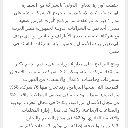
احتفلت “وزارة التعاون الدولي” بالشراكة مع “السفارة
الهولندية”، و”بنك الإسكندرية”، بتخريج 76 شركة ناشئة على
مدار 4 دورات تم عقدها من برنامج “أورنج كورنرز صعيد
مصر”، أحد ثمرات الشراكات الدولية لجمهورية مصر العربية
مع شركاء التنمية متعددى الأطراف والثنائيين، والذي يهدف
إلى تعزيز ريادة الأعمال وتحسين بيئة الشركات الناشئة في
مصر.
ونجح البرنامج -على مدار 4 دورات- في تقديم الدعم لأكثر
من 970 شركة ناشئة، ومكّن 120 شركة ناشئة من الالتحاق
بمسرعات وحاضنات الأعمال والاستفادة من الدورات
التدريبية التى يتيحها البرنامج، وقد تخرج منها 76 شركة، 58%
منها تقودها سيدات وفتيات، فى مختلف المجالات بواقع 21%
فى مجال الأعمال الزراعية، و35% في مجال الحرف اليدوية
والصناعات الإبداعية، و15% فى مجال إدارة المخلفات
والاقتصاد الدائري، و29% فى مجال التعليم والتجارة
الإلكترونية والصحة، إضافة إلى توفير الاستفادة لأكثر من