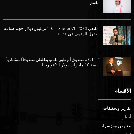
“تقييم”
ملتقى TransforME 2023: ٢,٤ تريليون دولار حجم صناعة
التحول الرقمي في ٢٠٢٤
” G42″ و صندوق أبوظبي للنمو يطلقان صندوقاً استثمارياً
بقيمة 10 مليارات دولار للتكنولوجيا
الأقسام
تقارير وتحقيقات
أخبار
معارض ومؤتمرات