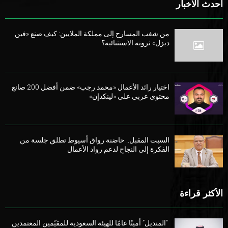
احدث الاخبار
من شغب المسارح إلى مملكة الملايين: كيف صنع «فين
ديزل» ثروته الاستثنائية؟
اختيار رائد الأعمال «محمد رجب» ضمن أفضل 200 صانع
محتوى عربي على «لينكدإن»
السبت المقبل.. حاضنة رواق أسيوط تطلق جلسة من
الفكرة إلى النجاح لدعم رواد الأعمال
الأكثر قراءة
“المنديل” أمينًا عامًا للهيئة السعودية للمقيّمين المعتمدين