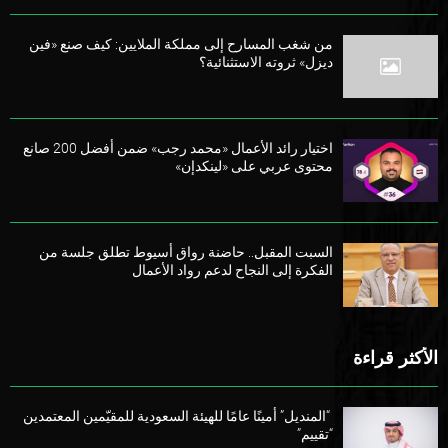
من شغب المسارح إلى مملكة الملايين: كيف صنع «فين
ديزل» ثروته الاستثنائية؟
اختيار رائد الأعمال «محمد رجب» ضمن أفضل 200 صانع
محتوى عربي على «لينكدإن»
السبت المقبل.. حاضنة رواق أسيوط تطلق جلسة من
الفكرة إلى النجاح لدعم رواد الأعمال
الأكثر قراءة
“المنديل” أمينًا عامًا للهيئة السعودية للمقيّمين المعتمدين
“تقييم”