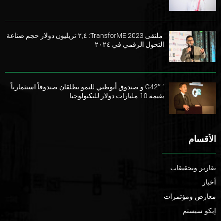
ملتقى TransforME 2023: ٢,٤ تريليون دولار حجم صناعة
التحول الرقمي في ٢٠٢٤
” G42″ و صندوق أبوظبي للنمو يطلقان صندوقاً استثمارياً
بقيمة 10 مليارات دولار للتكنولوجيا
الأقسام
تقارير وتحقيقات
أخبار
معارض ومؤتمرات
إيكو سيستم