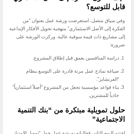
قابل للتوسع؟
وفي سياق متصل، استعرضت ورشة عمل بعنوان “من
الفكرة إلى الأصل الاستثماري” منهجية تحويل الأفكار الإبداعية
إلى مشاريع ذات قيمة سوقية عالية. وركزت الورشة على
ضرورة:
دراسة المنافسين بعمق قبل إطلاق المشروع.
صياغة نماذج عمل مرنة قادرة على التوسع بنظام
“الفرنشايز”.
بناء قواعد مؤسسية تجعل من المشروع “أصلاً استثمارياً”
جاذباً للمشترين.
حلول تمويلية مبتكرة من “بنك التنمية
الاجتماعية”
اختتم اليوم الثاني فعالياته بورشة عمل حول “تمويل الامتياز