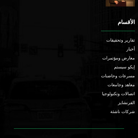
الأقسام
تقارير وتحقيقات
أخبار
معارض ومؤتمرات
إيكو سيستم
مسرعات وحاضنات
معاهد وجامعات
اتصالات وتكنولوجيا
الفرنشايز
شركات ناشئة