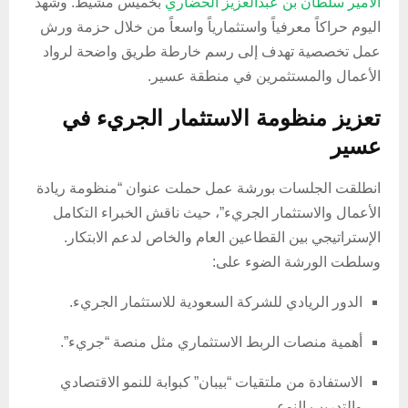
الأمير سلطان بن عبدالعزيز الحضاري
بخميس مشيط. وشهد
اليوم حراكاً معرفياً واستثمارياً واسعاً من خلال حزمة ورش
عمل تخصصية تهدف إلى رسم خارطة طريق واضحة لرواد
الأعمال والمستثمرين في منطقة عسير.
تعزيز منظومة الاستثمار الجريء في
عسير
انطلقت الجلسات بورشة عمل حملت عنوان “منظومة ريادة
الأعمال والاستثمار الجريء”، حيث ناقش الخبراء التكامل
الإستراتيجي بين القطاعين العام والخاص لدعم الابتكار.
وسلطت الورشة الضوء على:
الدور الريادي للشركة السعودية للاستثمار الجريء.
أهمية منصات الربط الاستثماري مثل منصة “جريء”.
الاستفادة من ملتقيات “بيبان” كبوابة للنمو الاقتصادي
والتدريب النوعي.