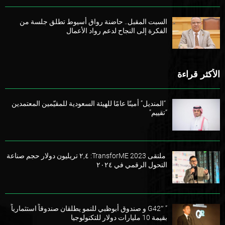
السبت المقبل.. حاضنة رواق أسيوط تطلق جلسة من
الفكرة إلى النجاح لدعم رواد الأعمال
الأكثر قراءة
“المنديل” أمينًا عامًا للهيئة السعودية للمقيّمين المعتمدين
“تقييم”
ملتقى TransforME 2023: ٢,٤ تريليون دولار حجم صناعة
التحول الرقمي في ٢٠٢٤
” G42″ و صندوق أبوظبي للنمو يطلقان صندوقاً استثمارياً
بقيمة 10 مليارات دولار للتكنولوجيا