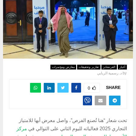
أخبار
الفرنشايز
تقارير وتحقيقات
معارض ومؤتمرات
by
د. رسمية الربابي
SHARE
0
تحت شعار “هنا تُصنع الفرص”، واصل معرض أبها للامتياز
التجاري 2025 فعالياته لليوم الثاني على التوالي في
مركز