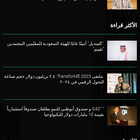
الأكثر قراءة
“المنديل” أمينًا عامًا للهيئة السعودية للمقيّمين المعتمدين
“تقييم”
ملتقى TransforME 2023: ٢,٤ تريليون دولار حجم صناعة
التحول الرقمي في ٢٠٢٤
” G42″ و صندوق أبوظبي للنمو يطلقان صندوقاً استثمارياً
بقيمة 10 مليارات دولار للتكنولوجيا