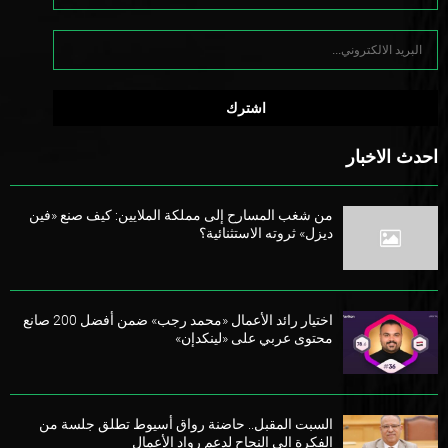
احدث الاخبار
من شغب المسارح إلى مملكة الملايين: كيف صنع «فين
ديزل» ثروته الاستثنائية؟
اختيار رائد الأعمال «محمد رجب» ضمن أفضل 200 صانع
محتوى عربي على «لينكدإن»
السبت المقبل.. حاضنة رواق أسيوط تطلق جلسة من
الفكرة إلى النجاح لدعم رواد الأعمال