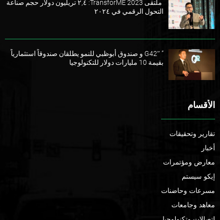
ملتقى TransforME 2023: ٢,٤ تريليون دولار حجم صناعة
التحول الرقمي في ٢٠٢٤
” G42″ و صندوق أبوظبي للنمو يطلقان صندوقاً استثمارياً
بقيمة 10 مليارات دولار للتكنولوجيا
الأقسام
تقارير وتحقيقات
أخبار
معارض ومؤتمرات
إيكو سيستم
مسرعات وحاضنات
معاهد وجامعات
اتصالات وتكنولوجيا