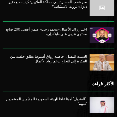
من شغب المسارح إلى مملكة الملايين: كيف صنع «فين
ديزل» ثروته الاستثنائية؟
اختيار رائد الأعمال «محمد رجب» ضمن أفضل 200 صانع
محتوى عربي على «لينكدإن»
السبت المقبل.. حاضنة رواق أسيوط تطلق جلسة من
الفكرة إلى النجاح لدعم رواد الأعمال
الأكثر قراءة
“المنديل” أمينًا عامًا للهيئة السعودية للمقيّمين المعتمدين
“تقييم”