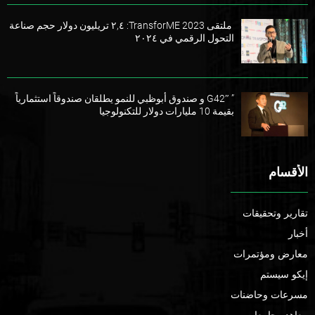
ملتقى TransforME 2023: ٢,٤ تريليون دولار حجم صناعة
التحول الرقمي في ٢٠٢٤
” G42″ و صندوق أبوظبي للنمو يطلقان صندوقاً استثمارياً
بقيمة 10 مليارات دولار للتكنولوجيا
الأقسام
تقارير وتحقيقات
أخبار
معارض ومؤتمرات
إيكو سيستم
مسرعات وحاضنات