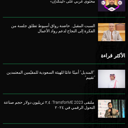
محتوى عربي على «لينكدإن»
السبت المقبل.. حاضنة رواق أسيوط تطلق جلسة من
الفكرة إلى النجاح لدعم رواد الأعمال
الأكثر قراءة
“المنديل” أمينًا عامًا للهيئة السعودية للمقيّمين المعتمدين
“تقييم”
ملتقى TransforME 2023: ٢,٤ تريليون دولار حجم صناعة
التحول الرقمي في ٢٠٢٤