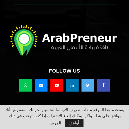
FOLLOW US
يستخدم هذا الموقع ملفات تعريف الارتباط لتحسين تجربتك. سنفترض أنك
حقوق النشر محفوظة @2021 عرب برينور Arabpreneur.
موافق على هذا ، ولكن يمكنك إلغاء الاشتراك إذا كنت ترغب في ذلك.
أوافق
المزيد..
من نحن
اعلن معنا
تواصل معنا