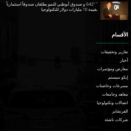
” G42″ و صندوق أبوظبي للنمو يطلقان صندوقاً استثمارياً
بقيمة 10 مليارات دولار للتكنولوجيا
الأقسام
تقارير وتحقيقات
أخبار
معارض ومؤتمرات
إيكو سيستم
مسرعات وحاضنات
معاهد وجامعات
اتصالات وتكنولوجيا
الفرنشايز
شركات ناشئة