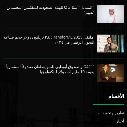
“المنديل” أمينًا عامًا للهيئة السعودية للمقيّمين المعتمدين
“تقييم”
ملتقى TransforME 2023: ٢,٤ تريليون دولار حجم صناعة
التحول الرقمي في ٢٠٢٤
” G42″ و صندوق أبوظبي للنمو يطلقان صندوقاً استثمارياً
بقيمة 10 مليارات دولار للتكنولوجيا
الأقسام
تقارير وتحقيقات
أخبار