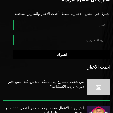
اشترك في النشرة الإخبارية ليصلك أحدث الأخبار والتقارير الصحفية.
احدث الاخبار
من شغب المسارح إلى مملكة الملايين: كيف صنع «فين
ديزل» ثروته الاستثنائية؟
اختيار رائد الأعمال «محمد رجب» ضمن أفضل 200 صانع
محتوى عربي على «لينكدإن»