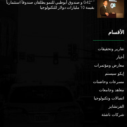
” G42″ و صندوق أبوظبي للنمو يطلقان صندوقاً استثمارياً
بقيمة 10 مليارات دولار للتكنولوجيا
الأقسام
تقارير وتحقيقات
أخبار
معارض ومؤتمرات
إيكو سيستم
مسرعات وحاضنات
معاهد وجامعات
اتصالات وتكنولوجيا
الفرنشايز
شركات ناشئة