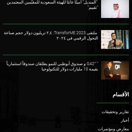
“المنديل” أمينًا عامًا للهيئة السعودية للمقيّمين المعتمدين
“تقييم”
ملتقى TransforME 2023: ٢,٤ تريليون دولار حجم صناعة
التحول الرقمي في ٢٠٢٤
” G42″ و صندوق أبوظبي للنمو يطلقان صندوقاً استثمارياً
بقيمة 10 مليارات دولار للتكنولوجيا
الأقسام
تقارير وتحقيقات
أخبار
معارض ومؤتمرات