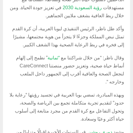
مستهدفات
رؤية السعودية 2030
في تعزيز جودة الحياة. ومن
خلال ربط العافية بشغف ملايين الجماهير.
وأكد طل ناظر، الرئيس التنفيذي لبوبا العربية، أن كرة القدم
تمثل نبض المملكة وجزءًا لا يتجزأ من هوية مجتمعها، مشيرًا
إلى فخره في ربط الرعاية الصحية بهذا الشغف الكبير.
وقال ناظر: “من خلال شراكتنا مع
“ثمانية
” نطمح إلى إلهام
أنماط حياة صحية، وتعزيز حضور منصتنا CareConnect
لنجعل الصحة والعافية أقرب إلى الجمهور داخل الملعب
وخارجه “.
وبهذه المبادرة، تمضي بوبا العربية في تجسيد رؤيتها “رعاية بلا
حدود” لتقديم تجربة متكاملة تجمع بين الرياضة والصحة،
وتحول التفاعل مع كرة القدم من مجرد متابعة إلى أسلوب
حياة أكثر وعيًا وسعادة.
وشهد
دوري روشن
في السنوات الأخيرة إقبالًا متزايدًا من