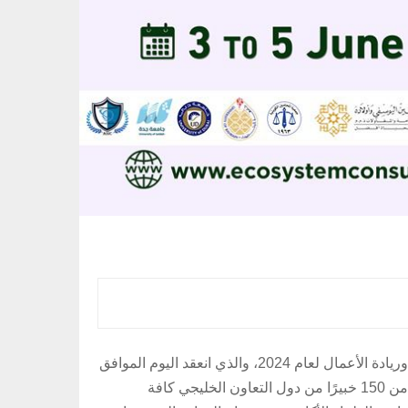
شهدت فعاليات اليوم الثاني من المؤتمر الافتراضي الخليجي الخامس لدعم منظومة الابتكار والذكاء الاصطناعي والتكنولوجيا وريادة الأعمال لعام 2024، والذي انعقد اليوم الموافق
4 يونيو 2024 م افتراضيًا عبر تطبيق ZOOM تحت رعاية معالي وزير الإعلام والثقافة عبدالرحمن المطيري، وشارك فيه أكثر من 150 خبيرًا من دول التعاون الخليجي كافة