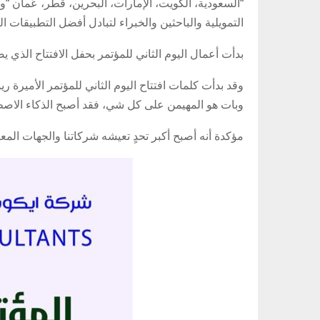
“السعودية، الكويت، الإمارات، البحرين، قطر، عُمان “
التمويلية والباحثين والخبراء لتبادل أفضل التطبيقات ال
بدأت أعمال اليوم الثاني للمؤتمر بحفل الافتتاح الذي يضم 39 من الشيوخ وكبار الشخصيات الوزارية والقيادية والخ
وقد بدأت كلمات افتتاح اليوم الثاني للمؤتمر الأميرة 
وبات هو المهيمن على كل شي، فقد أصبح الذكاء الاصطناع
مؤكدة أنه أصبح أكبر تحدٍ تعيشه شركاتنا والجهات الم