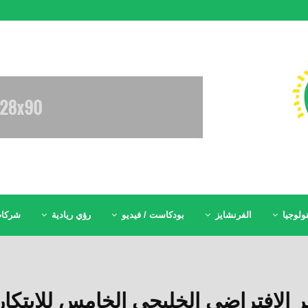
ولوجيا
الفرنشايز
بودكاست / فيديو
رؤي ريادية
شركات
 الافتراضي الخليجي الخامس للابتكار