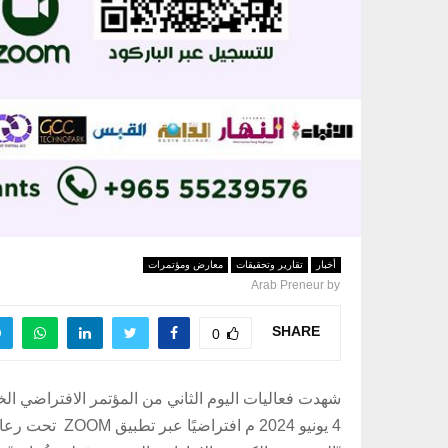
أخبار
تقارير وتحقيقات
معارض ومؤتمرات
Arab Preneur
by
SHARE
0