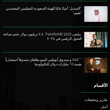
“المنديل” أمينًا عامًا للهيئة السعودية للمقيّمين المعتمدين
“تقييم”
ملتقى TransforME 2023: ٢,٤ تريليون دولار حجم صناعة
التحول الرقمي في ٢٠٢٤
” G42″ و صندوق أبوظبي للنمو يطلقان صندوقاً استثمارياً
بقيمة 10 مليارات دولار للتكنولوجيا
الأقسام
تقارير وتحقيقات
أخبار