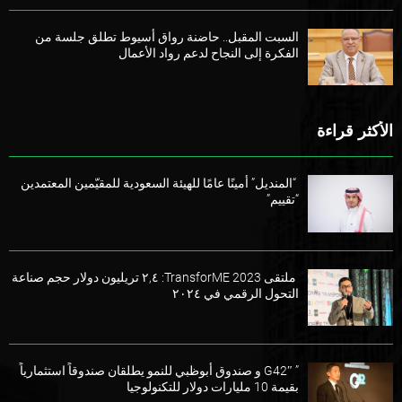
السبت المقبل.. حاضنة رواق أسيوط تطلق جلسة من
الفكرة إلى النجاح لدعم رواد الأعمال
الأكثر قراءة
“المنديل” أمينًا عامًا للهيئة السعودية للمقيّمين المعتمدين
“تقييم”
ملتقى TransforME 2023: ٢,٤ تريليون دولار حجم صناعة
التحول الرقمي في ٢٠٢٤
” G42″ و صندوق أبوظبي للنمو يطلقان صندوقاً استثمارياً
بقيمة 10 مليارات دولار للتكنولوجيا