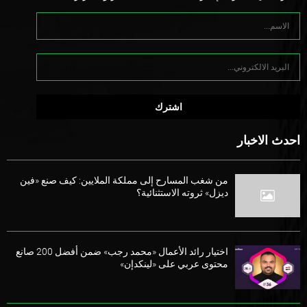
احدث الاخبار
من شغب المسارح إلى مملكة الملايين: كيف صنع «فين
ديزل» ثروته الاستثنائية؟
اختيار رائد الأعمال «محمد رجب» ضمن أفضل 200 صانع
محتوى عربي على «لينكدإن»