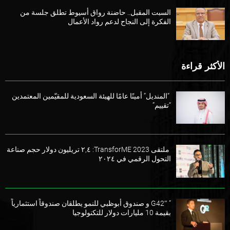
السبت المقبل.. حاضنة رواق أسيوط تطلق جلسة من
الفكرة إلى النجاح لدعم رواد الأعمال
الأكثر قراءة
“المنديل” أمينًا عامًا للهيئة السعودية للمقيّمين المعتمدين
“تقييم”
ملتقى TransforME 2023: ٢,٤ تريليون دولار حجم صناعة
التحول الرقمي في ٢٠٢٤
” G42″ و صندوق أبوظبي للنمو يطلقان صندوقاً استثمارياً
بقيمة 10 مليارات دولار للتكنولوجيا