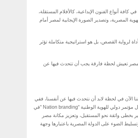
فة أنواع الفنون الإبداعية، كالأفلام المستقلة،
وية المصرية، وتصدير الصورة الإيجابية لمصر أمام
ة لرواية القصص، بل هو استراتيجية متكاملة تؤثر
ن مصر تعيش لحظة فارقة يجب أن تتحدث فيها عن
Narrat قالت :” لقد أدركنا أننا الآن في لحظة لابد أن نتحدث فيها عن أنفسنا، ففي
عام 2016، أطلقنا منصة قمة صوت مصر Narrative Summit أول مؤتمر دولي للهوية الوطنية “Nation branding “في
ر بخطى واثقة نحو المستقبل، وتعزيز مكانة مصر
تسليط الضوء على الدولة المصرية باعتبارها وجهة