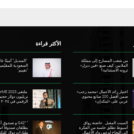
الأكثر قراءة
من شغب المسارح إلى مملكة
“المنديل” أمينًا عامً
الملايين: كيف صنع «فين ديزل»
السعودية للمقيّمي
ثروته الاستثنائية؟
“تقييم”
اختيار رائد الأعمال «محمد رجب»
ضمن أفضل 200 صانع محتوى
تريليون دولار حجم
عربي على «لينكدإن»
الرقمي في ٢٠٢٤
السبت المقبل.. حاضنة رواق
” G42″ و صندو
أسيوط تطلق جلسة من الفكرة
إلى النجاح لدعم رواد الأعمال
مليارات دولار للتكن