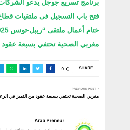
برنامج تسريع جوجل يدعو الشركات ا
فتح باب التسجيل فى ملتقيات قطاع 
ختام أعمال ملتقى “ريبل-تونس 2025” لدعم مراكز ريادة الأعمال بالجامعات
مغربي الصحية تحتفي بسبعة عقود م
SHARE
0
PREVIOUS POST
مغربي الصحية تحتفي بسبعة عقود من التميز في الرع
Arab Preneur
منصة ريادية معنية بنشر ثقافة العمل ا