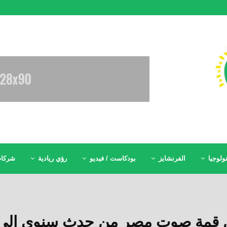
ولوجيا
الفرنشايز
بودكاست / فيديو
رؤي ريادية
شركات
يل قمة صوت مصر من حدث سنوي إل