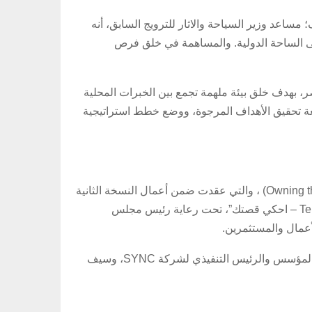
اعد وزير السياحة والاثار للترويج السابق، أنه
 الساحة الدولية. والمساهمة في خلق فرص
بهدف خلق بيئة ملهمة تجمع بين الخبرات المحلية
ابعة تحقيق الأهداف المرجوة، ووضع خطط استراتيجية
جاء ذلك خلال مشاركتها في الجلسة الحوارية بعنوان “امتلاك القصة، تشكيل المستقبل” (Owning the Narrative, Shaping the Future) ، والتي عقدت ضمن أعمال النسخة الثانية
التي أقيمت في الفترة من 8 إلى 10 مايو بالمتحف المصري الكبير تحت شعار “Tell Your Story – احكي قصتك”، تحت رعاية رئيس مجلس
لأعمال والمستثمرين.
وقد شارك في هذه الجلسة كل من: عمرو منسي؛ المؤسس والرئيس التنفيذي لشركة I-Events، ومصطفى شرارة؛ الشريك المؤسس والرئيس التنفيذي لشركة SYNC، وسيف