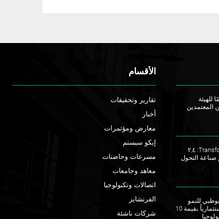
الأقسام
ا للهيئة
تقارير وتحقيقات
ن المعتمدين
أخبار
معارض ومؤتمرات
إيكو سيستم
ملتقى TransforME 2023: ٢,٤
مسرعات وحاضنات
 صناعة التحول
معاهد وجامعات
اتصالات وتكنولوجيا
الفرنشايز
ق أبوظبي للنمو
يطلقان صندوقاً استثمارياً بقيمة 10
شركات ناشئة
ولوجيا