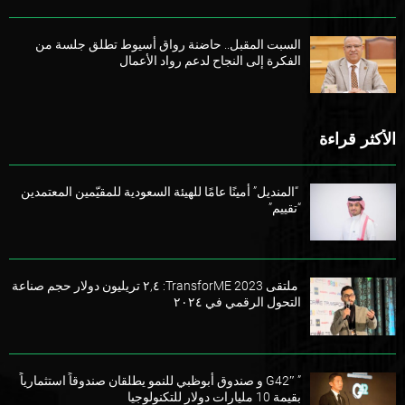
السبت المقبل.. حاضنة رواق أسيوط تطلق جلسة من
الفكرة إلى النجاح لدعم رواد الأعمال
الأكثر قراءة
“المنديل” أمينًا عامًا للهيئة السعودية للمقيّمين المعتمدين
“تقييم”
ملتقى TransforME 2023: ٢,٤ تريليون دولار حجم صناعة
التحول الرقمي في ٢٠٢٤
” G42″ و صندوق أبوظبي للنمو يطلقان صندوقاً استثمارياً
بقيمة 10 مليارات دولار للتكنولوجيا