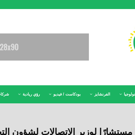
ولوجيا
الفرنشايز
بودكاست / فيديو
رؤي ريادية
شركات
مستشارًا لوزير الاتصالات لشؤون الت