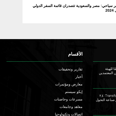
ر سياحي: مصر والسعودية تتصدران قائمة السفر الدولي
20
الأقسام
ا للهيئة
تقارير وتحقيقات
ن المعتمدين
أخبار
معارض ومؤتمرات
إيكو سيستم
ملتقى TransforME 2023: ٢,٤
مسرعات وحاضنات
 صناعة التحول
معاهد وجامعات
اتصالات وتكنولوجيا