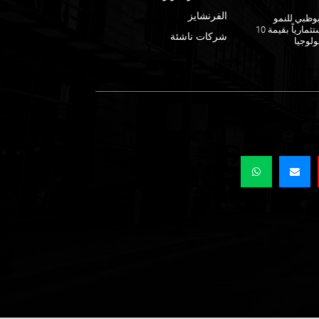
الفرنشايز
ق أبوظبي للنمو
يطلقان صندوقاً استثمارياً بقيمة 10
شركات ناشئة
ولوجيا