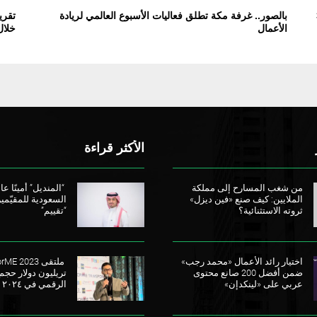
 30
بالصور.. غرفة مكة تطلق فعاليات الأسبوع العالمي لريادة
تقري
الأعمال
خلال 24
الأكثر قراءة
من شغب المسارح إلى مملكة
“المنديل” أمينًا عامً
الملايين: كيف صنع «فين ديزل»
السعودية للمقيّمي
ثروته الاستثنائية؟
“تقييم”
اختيار رائد الأعمال «محمد رجب»
ضمن أفضل 200 صانع محتوى
تريليون دولار حجم
عربي على «لينكدإن»
الرقمي في ٢٠٢٤