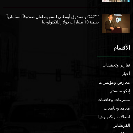
” G42″ و صندوق أبوظبي للنمو يطلقان صندوقاً استثمارياً
بقيمة 10 مليارات دولار للتكنولوجيا
الأقسام
تقارير وتحقيقات
أخبار
معارض ومؤتمرات
إيكو سيستم
مسرعات وحاضنات
معاهد وجامعات
اتصالات وتكنولوجيا
الفرنشايز