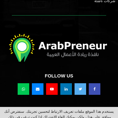
شركات ناشئة
FOLLOW US
يستخدم هذا الموقع ملفات تعريف الارتباط لتحسين تجربتك. سنفترض أنك
حقوق النشر محفوظة @2021 عرب برينور Arabpreneur.
موافق على هذا ، ولكن يمكنك إلغاء الاشتراك إذا كنت ترغب في ذلك.