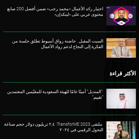
اختيار رائد الأعمال «محمد رجب» ضمن أفضل 200 صانع
محتوى عربي على «لينكدإن»
السبت المقبل.. حاضنة رواق أسيوط تطلق جلسة من
الفكرة إلى النجاح لدعم رواد الأعمال
الأكثر قراءة
“المنديل” أمينًا عامًا للهيئة السعودية للمقيّمين المعتمدين
“تقييم”
ملتقى TransforME 2023: ٢,٤ تريليون دولار حجم صناعة
التحول الرقمي في ٢٠٢٤