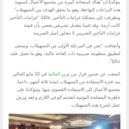
مؤكدةً أن “هناك استجابة كبيرة من مجتمع الأعمال لتسوية
هذه النزاعات لإنهاءها، وهو ما يحقق الهدف من التسهيلات”.
وتطرقت إلى مشكلة غرامات التأخير، قائلةً: “غرامات التأخير
كانت أزمة، وقد قمنا بتعديل تشريعي يقضي بأن قيمة
غرامات التأخير الضريبي لا تتجاوز أصل الضريبة،
وأضافت: “نحن في المرحلة الأولى من التسهيلات، ونسعى
لتطبيق منظومة ضريبية ذات كفاءة عالية، وهو ما نعمل عليه
حاليًا”،
كشفت عن صدور قرار من
وزير المالية
في 10 مايو الحالي
بمد فترة الاستفادة من التسهيلات لمدة ثلاثة أشهر، داعيةً
مجتمع الأعمال إلى الاستفادة القصوى منها، ومؤكدةً على
جاهزية المصلحة اليومية لتقديم الوعي اللازم وعقد ورش
عمل لشرح هذه التسهيلات.