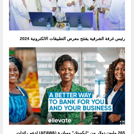
رئيس غرفة الشرقية يفتتح معرض التطبيقات الالكترونية 2024
265 مليون دولار من “إيكوبنك” ومبادرة (AFAWA) لدعم رائدات