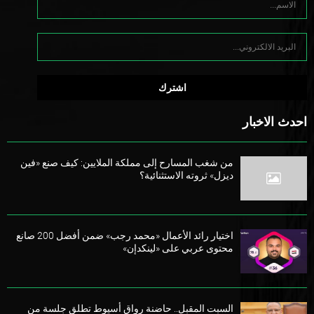
احدث الاخبار
من شغب المسارح إلى مملكة الملايين: كيف صنع «فين
ديزل» ثروته الاستثنائية؟
اختيار رائد الأعمال «محمد رجب» ضمن أفضل 200 صانع
محتوى عربي على «لينكدإن»
السبت المقبل.. حاضنة رواق أسيوط تطلق جلسة من