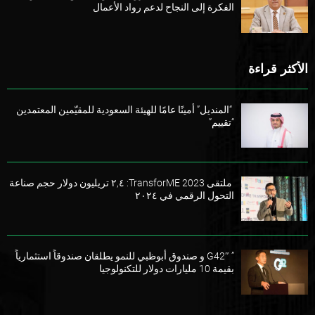
الفكرة إلى النجاح لدعم رواد الأعمال
الأكثر قراءة
“المنديل” أمينًا عامًا للهيئة السعودية للمقيّمين المعتمدين
“تقييم”
ملتقى TransforME 2023: ٢,٤ تريليون دولار حجم صناعة
التحول الرقمي في ٢٠٢٤
” G42″ و صندوق أبوظبي للنمو يطلقان صندوقاً استثمارياً
بقيمة 10 مليارات دولار للتكنولوجيا