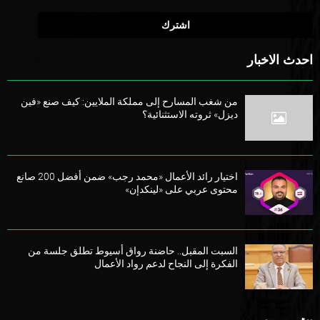
احدث الاخبار
من شغب المسارح إلى مملكة الملايين: كيف صنع «فين
ديزل» ثروته الاستثنائية؟
اختيار رائد الأعمال «محمد رجب» ضمن أفضل 200 صانع
محتوى عربي على «لينكدإن»
السبت المقبل.. حاضنة رواق أسيوط تطلق جلسة من
الفكرة إلى النجاح لدعم رواد الأعمال