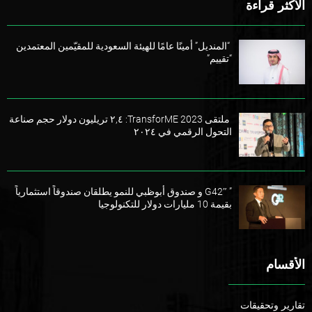
الأكثر قراءة
“المنديل” أمينًا عامًا للهيئة السعودية للمقيّمين المعتمدين
“تقييم”
ملتقى TransforME 2023: ٢,٤ تريليون دولار حجم صناعة
التحول الرقمي في ٢٠٢٤
” G42″ و صندوق أبوظبي للنمو يطلقان صندوقاً استثمارياً
بقيمة 10 مليارات دولار للتكنولوجيا
الأقسام
تقارير وتحقيقات