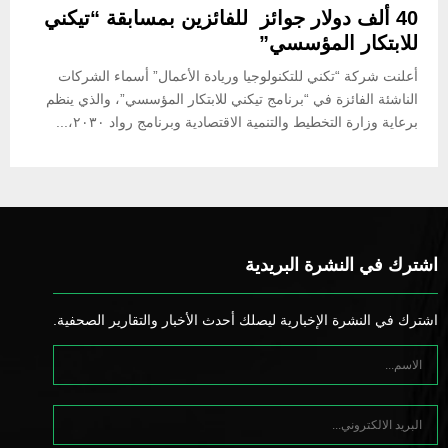
40 ألف دولار جوائز للفائزين بمسابقة “تيكني
للابتكار المؤسسي”
أعلنت شركة “تكني للتكنولوجيا وريادة الأعمال” أسماء الشركات
الناشئة الفائزة في “برنامج تيكني للابتكار المؤسسي”، والذي ينظم
برعاية وزارة التخطيط والتنمية الاقتصادية وبرنامج رواد ٢٠٣٠،...
اشترك في النشرة البريدية
اشترك في النشرة الإخبارية ليصلك أحدث الأخبار والتقارير الصحفية.