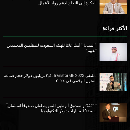
الفكرة إلى النجاح لدعم رواد الأعمال
الأكثر قراءة
“المنديل” أمينًا عامًا للهيئة السعودية للمقيّمين المعتمدين
“تقييم”
ملتقى TransforME 2023: ٢,٤ تريليون دولار حجم صناعة
التحول الرقمي في ٢٠٢٤
” G42″ و صندوق أبوظبي للنمو يطلقان صندوقاً استثمارياً
بقيمة 10 مليارات دولار للتكنولوجيا