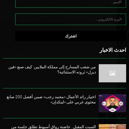
احدث الاخبار
من شغب المسارح إلى مملكة الملايين: كيف صنع «فين
ديزل» ثروته الاستثنائية؟
اختيار رائد الأعمال «محمد رجب» ضمن أفضل 200 صانع
محتوى عربي على «لينكدإن»
السبت المقبل.. حاضنة رواق أسيوط تطلق جلسة من