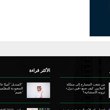
الأكثر قراءة
من شغب المسارح إلى مملكة
“المنديل” أمينًا عامً
الملايين: كيف صنع «فين ديزل»
السعودية للمقيّمي
ثروته الاستثنائية؟
“تقييم”
اختيار رائد الأعمال «محمد رجب»