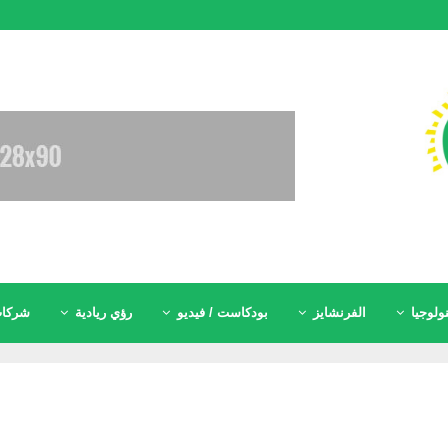
ولوجيا
الفرنشايز
بودكاست / فيديو
رؤي ريادية
شركات