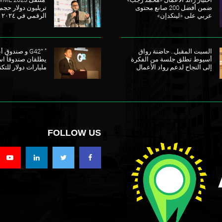
ضمن أفضل 200 صانع محتوى
تريليون دولار حجم
عربي على «لينكدإن»
الرقمي في ٢٠٢٤
السبت المقبل.. حاضنة رواق
” G42″ و صندو
أسيوط تطلق جلسة من الفكرة
إلى النجاح لدعم رواد الأعمال
مليارات دولار للتكن
FOLLOW US