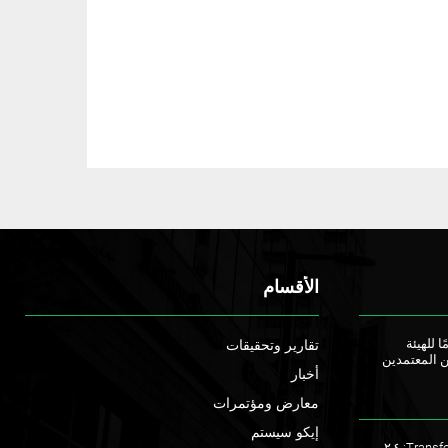
الأقسام
ا للهيئة
تقارير وتحقيقات
ن المعتمدين
أخبار
معارض ومؤتمرات
إيكو سيستم
ملتقى TransforME 2023: ٢,٤