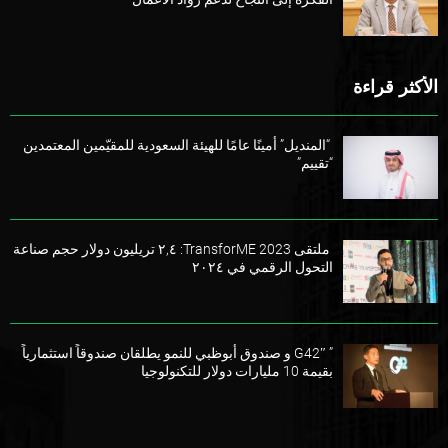
الأكثر قراءة
“المنديل” أمينًا عامًا للهيئة السعودية للمقيّمين المعتمدين
“تقييم”
ملتقى TransforME 2023: ٢,٤ تريليون دولار حجم صناعة
التحول الرقمي في ٢٠٢٤
” G42″ و صندوق أبوظبي للنمو يطلقان صندوقاً استثمارياً
بقيمة 10 مليارات دولار للتكنولوجيا