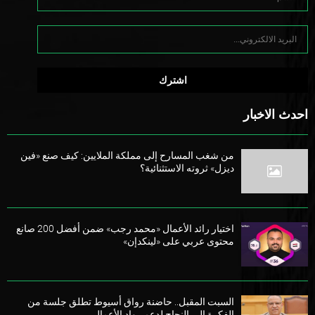
احدث الاخبار
من شغب المسارح إلى مملكة الملايين: كيف صنع «فين
ديزل» ثروته الاستثنائية؟
اختيار رائد الأعمال «محمد رجب» ضمن أفضل 200 صانع
محتوى عربي على «لينكدإن»
السبت المقبل.. حاضنة رواق أسيوط تطلق جلسة من
الفكرة إلى النجاح لدعم رواد الأعمال