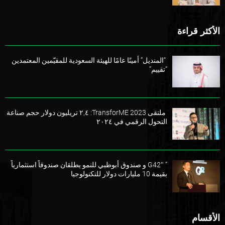
الأكثر قراءة
“المنديل” أمينًا عامًا للهيئة السعودية للمقيّمين المعتمدين
“تقييم”
ملتقى TransforME 2023: ٢,٤ تريليون دولار حجم صناعة
التحول الرقمي في ٢٠٢٤
” G42″ و صندوق أبوظبي للنمو يطلقان صندوقاً استثمارياً
بقيمة 10 مليارات دولار للتكنولوجيا
الأقسام