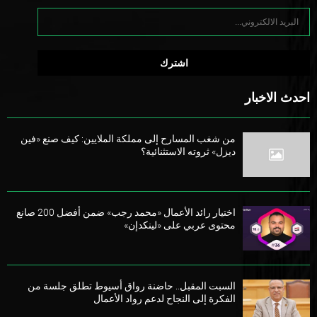
احدث الاخبار
من شغب المسارح إلى مملكة الملايين: كيف صنع «فين
ديزل» ثروته الاستثنائية؟
اختيار رائد الأعمال «محمد رجب» ضمن أفضل 200 صانع
محتوى عربي على «لينكدإن»
السبت المقبل.. حاضنة رواق أسيوط تطلق جلسة من
الفكرة إلى النجاح لدعم رواد الأعمال