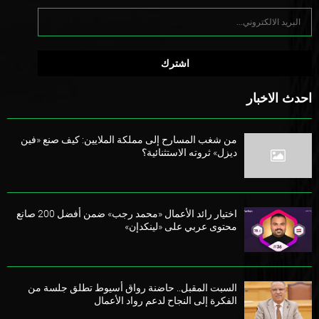
احدث الاخبار
من شغب المسارح إلى مملكة الملايين: كيف صنع «فين
ديزل» ثروته الاستثنائية؟
اختيار رائد الأعمال «محمد رجب» ضمن أفضل 200 صانع
محتوى عربي على «لينكدإن»
السبت المقبل.. حاضنة رواق أسيوط تطلق جلسة من
الفكرة إلى النجاح لدعم رواد الأعمال