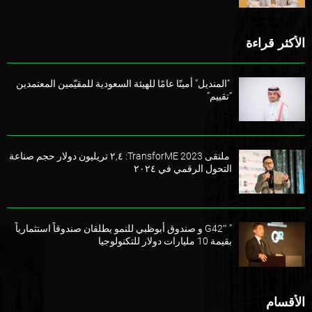
الأكثر قراءة
“المنديل” أمينًا عامًا للهيئة السعودية للمقيّمين المعتمدين
“تقييم”
ملتقى TransforME 2023: ٢,٤ تريليون دولار حجم صناعة
التحول الرقمي في ٢٠٢٤
” G42″ و صندوق أبوظبي للنمو يطلقان صندوقاً استثمارياً
بقيمة 10 مليارات دولار للتكنولوجيا
الأقسام