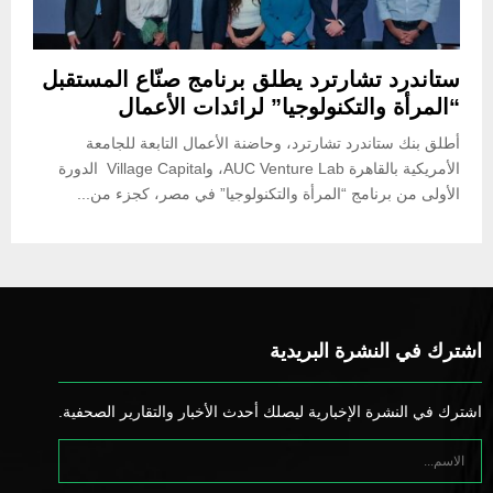
ستاندرد تشارترد يطلق برنامج صنّاع المستقبل
“المرأة والتكنولوجيا” لرائدات الأعمال
أطلق بنك ستاندرد تشارترد، وحاضنة الأعمال التابعة للجامعة
الأمريكية بالقاهرة AUC Venture Lab، وVillage Capital الدورة
الأولى من برنامج “المرأة والتكنولوجيا” في مصر، كجزء من...
اشترك في النشرة البريدية
اشترك في النشرة الإخبارية ليصلك أحدث الأخبار والتقارير الصحفية.