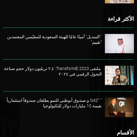
الأكثر قراءة
“المنديل” أمينًا عامًا للهيئة السعودية للمقيّمين المعتمدين
“تقييم”
ملتقى TransforME 2023: ٢,٤ تريليون دولار حجم صناعة
التحول الرقمي في ٢٠٢٤
” G42″ و صندوق أبوظبي للنمو يطلقان صندوقاً استثمارياً
بقيمة 10 مليارات دولار للتكنولوجيا
الأقسام