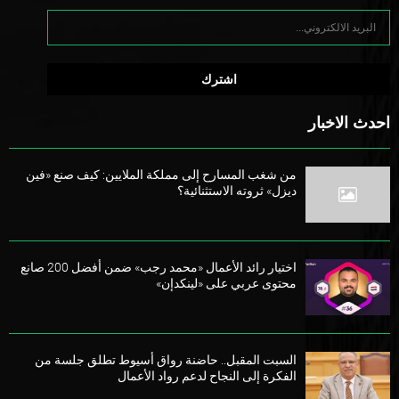
احدث الاخبار
من شغب المسارح إلى مملكة الملايين: كيف صنع «فين
ديزل» ثروته الاستثنائية؟
اختيار رائد الأعمال «محمد رجب» ضمن أفضل 200 صانع
محتوى عربي على «لينكدإن»
السبت المقبل.. حاضنة رواق أسيوط تطلق جلسة من
الفكرة إلى النجاح لدعم رواد الأعمال