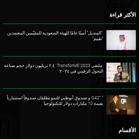
الأكثر قراءة
“المنديل” أمينًا عامًا للهيئة السعودية للمقيّمين المعتمدين
“تقييم”
ملتقى TransforME 2023: ٢,٤ تريليون دولار حجم صناعة
التحول الرقمي في ٢٠٢٤
” G42″ و صندوق أبوظبي للنمو يطلقان صندوقاً استثمارياً
بقيمة 10 مليارات دولار للتكنولوجيا
الأقسام