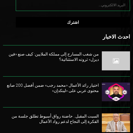
احدث الاخبار
من شغب المسارح إلى مملكة الملايين: كيف صنع «فين
ديزل» ثروته الاستثنائية؟
اختيار رائد الأعمال «محمد رجب» ضمن أفضل 200 صانع
محتوى عربي على «لينكدإن»
السبت المقبل.. حاضنة رواق أسيوط تطلق جلسة من
الفكرة إلى النجاح لدعم رواد الأعمال