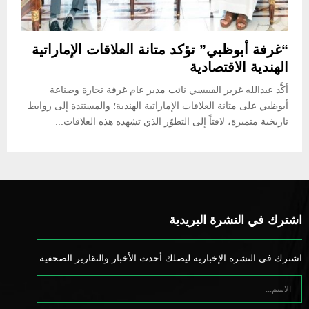
“غرفة أبوظبي” تؤكد متانة العلاقات الإماراتية
الهندية الاقتصادية
أكَّد عبدالله غرير القبيسي نائب مدير عام غرفة تجارة وصناعة
أبوظبي على متانة العلاقات الإماراتية الهندية؛ والمستندة إلى روابط
تاريخية متميزة، لافتاً إلى التطوّر الذي تشهده هذه العلاقات...
اشترك في النشرة البريدية
اشترك في النشرة الإخبارية ليصلك أحدث الأخبار والتقارير الصحفية.