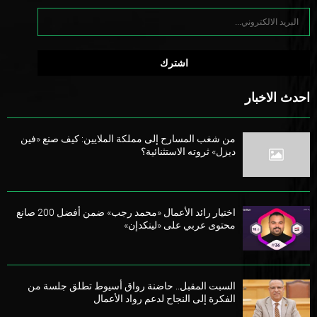
احدث الاخبار
من شغب المسارح إلى مملكة الملايين: كيف صنع «فين
ديزل» ثروته الاستثنائية؟
اختيار رائد الأعمال «محمد رجب» ضمن أفضل 200 صانع
محتوى عربي على «لينكدإن»
السبت المقبل.. حاضنة رواق أسيوط تطلق جلسة من
الفكرة إلى النجاح لدعم رواد الأعمال