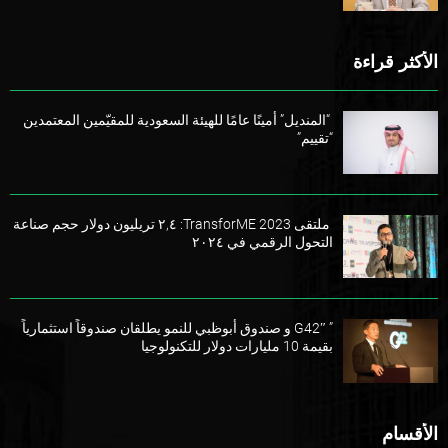
الأكثر قراءة
“المنديل” أمينًا عامًا للهيئة السعودية للمقيّمين المعتمدين
“تقييم”
ملتقى TransforME 2023: ٢,٤ تريليون دولار حجم صناعة
التحول الرقمي في ٢٠٢٤
” G42″ و صندوق أبوظبي للنمو يطلقان صندوقاً استثمارياً
بقيمة 10 مليارات دولار للتكنولوجيا
الأقسام