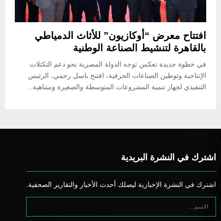
افتتاح معرض “أوكازيون” للأثاث الدمياطي
بالقاهرة لتنشيط الصناعة الوطنية
في خطوة جديدة تعكس توجه الدولة المصرية نحو دعم التكتلات
الإنتاجية وتوطين الصناعات الحرفية، افتتح باسل رحمي، الرئيس
التنفيذي لجهاز تنمية المشروعات المتوسطة والصغيرة ومتناهية...
اشترك في النشرة البريدية
اشترك في النشرة الإخبارية ليصلك أحدث الأخبار والتقارير الصحفية.