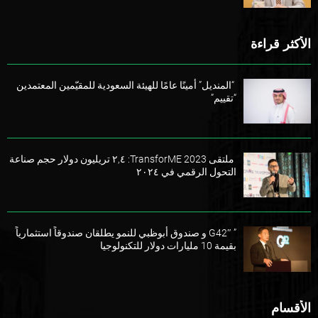
الأكثر قراءة
“المنديل” أمينًا عامًا للهيئة السعودية للمقيّمين المعتمدين
“تقييم”
ملتقى TransforME 2023: ٢,٤ تريليون دولار حجم صناعة
التحول الرقمي في ٢٠٢٤
” G42″ و صندوق أبوظبي للنمو يطلقان صندوقاً استثمارياً
بقيمة 10 مليارات دولار للتكنولوجيا
الأقسام