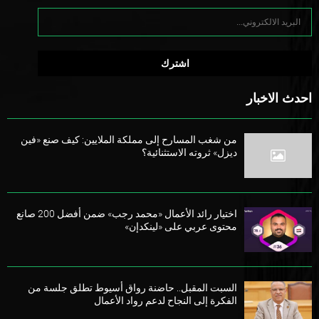
احدث الاخبار
من شغب المسارح إلى مملكة الملايين: كيف صنع «فين
ديزل» ثروته الاستثنائية؟
اختيار رائد الأعمال «محمد رجب» ضمن أفضل 200 صانع
محتوى عربي على «لينكدإن»
السبت المقبل.. حاضنة رواق أسيوط تطلق جلسة من
الفكرة إلى النجاح لدعم رواد الأعمال