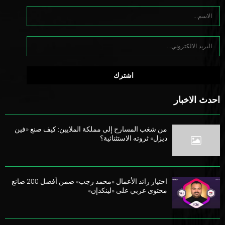
احدث الاخبار
من شغب المسارح إلى مملكة الملايين: كيف صنع «فين
ديزل» ثروته الاستثنائية؟
اختيار رائد الأعمال «محمد رجب» ضمن أفضل 200 صانع
محتوى عربي على «لينكدإن»