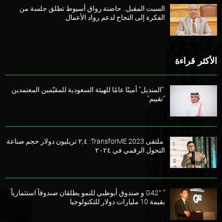
السبت المقبل.. حاضنة رواق أسيوط تطلق جلسة من
الفكرة إلى النجاح لدعم رواد الأعمال
الأكثر قراءة
“المنديل” أمينًا عامًا للهيئة السعودية للمقيّمين المعتمدين
“تقييم”
ملتقى TransforME 2023: ٢,٤ تريليون دولار حجم صناعة
التحول الرقمي في ٢٠٢٤
” G42″ و صندوق أبوظبي للنمو يطلقان صندوقاً استثمارياً
بقيمة 10 مليارات دولار للتكنولوجيا