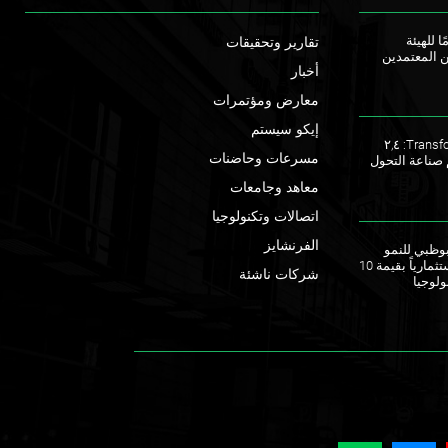
ا للهيئة
تقارير وتحقيقات
ن المعتمدين
أخبار
معارض ومؤتمرات
إيكو سيستم
ملتقى TransforME 2023: ٢,٤
مسرعات وحاضنات
 صناعة التحول
معاهد وجامعات
اتصالات وتكنولوجيا
الفرنشايز
ق أبوظبي للنمو
يطلقان صندوقاً استثمارياً بقيمة 10
شركات ناشئة
ولوجيا