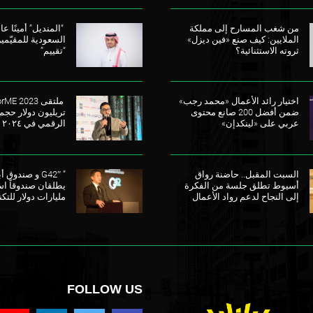
من شغب المسارح إلى مملكة
“المنديل” أمينًا عامً
الملايين: كيف صنع «فين ديزل»
السعودية للمقيّمي
ثروته الاستثنائية؟
“تقييم”
اختيار رائد الأعمال «محمد رجب»
ضمن أفضل 200 صانع محتوى
تريليون دولار حجم
عربي على «لينكدإن»
الرقمي في ٢٠٢٤
السبت المقبل.. حاضنة رواق
” G42″ و صندو
أسيوط تطلق جلسة من الفكرة
إلى النجاح لدعم رواد الأعمال
مليارات دولار للتكن
FOLLOW US