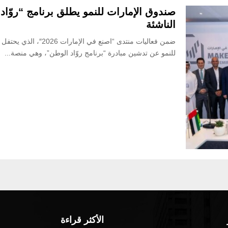
صندوق الإمارات للنمو يطلق برنامج “روّاد
الناشئة
ضمن فعاليات منتدى “اصن
للنمو عن تدشين مبادرة “برنامج روّاد الوطن”، وهي منصة...
الأكثر قراءة