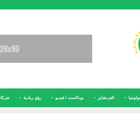
ولوجيا
الفرنشايز
بودكاست / فيديو
رؤي ريادية
شركات