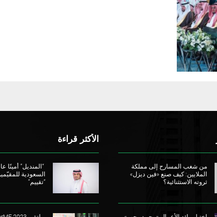
الأكثر قراءة
من شغب المسارح إلى مملكة
“المنديل” أمينًا عامً
الملايين: كيف صنع «فين ديزل»
السعودية للمقيّمي
ثروته الاستثنائية؟
“تقييم”
اختيار رائد الأعمال «محمد رجب»