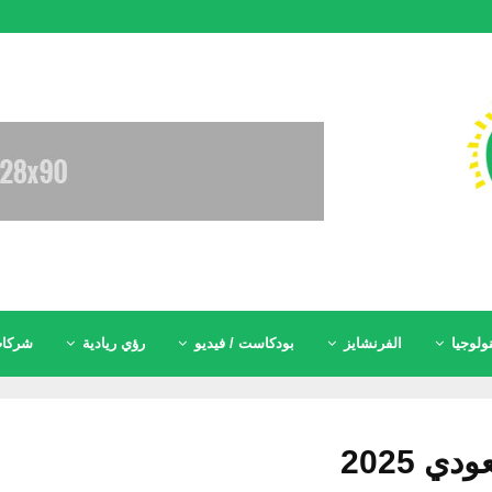
ولوجيا
الفرنشايز
بودكاست / فيديو
رؤي ريادية
شركات