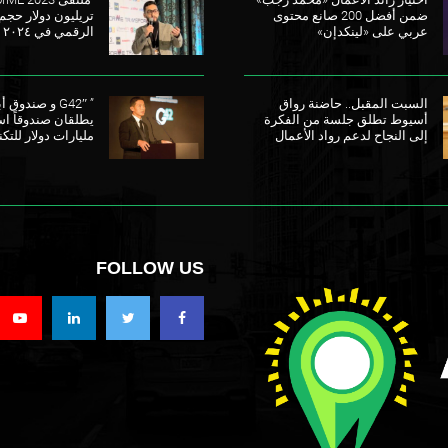
ضمن أفضل 200 صانع محتوى
تريليون دولار حجم
عربي على «لينكدإن»
الرقمي في ٢٠٢٤
السبت المقبل.. حاضنة رواق
” G42″ و صندو
أسيوط تطلق جلسة من الفكرة
إلى النجاح لدعم رواد الأعمال
مليارات دولار للتكن
FOLLOW US