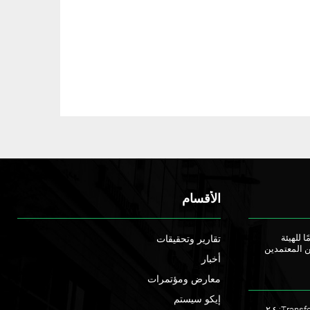
الأقسام
ا للهيئة
تقارير وتحقيقات
ن المعتمدين
أخبار
معارض ومؤتمرات
إيكو سيستم
ملتقى TransforME 2023: ٢,٤