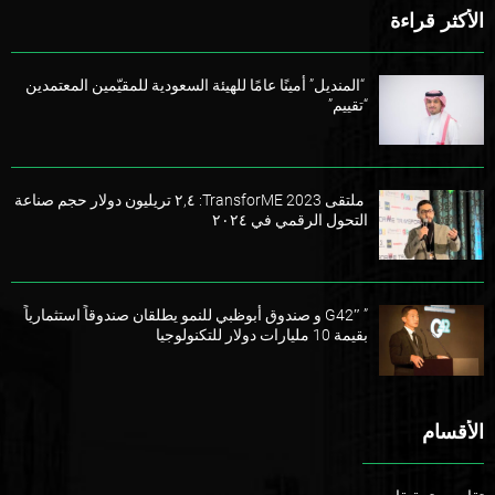
الأكثر قراءة
“المنديل” أمينًا عامًا للهيئة السعودية للمقيّمين المعتمدين
“تقييم”
ملتقى TransforME 2023: ٢,٤ تريليون دولار حجم صناعة
التحول الرقمي في ٢٠٢٤
” G42″ و صندوق أبوظبي للنمو يطلقان صندوقاً استثمارياً
بقيمة 10 مليارات دولار للتكنولوجيا
الأقسام