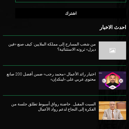
احدث الاخبار
من شغب المسارح إلى مملكة الملايين: كيف صنع «فين
ديزل» ثروته الاستثنائية؟
اختيار رائد الأعمال «محمد رجب» ضمن أفضل 200 صانع
محتوى عربي على «لينكدإن»
السبت المقبل.. حاضنة رواق أسيوط تطلق جلسة من
الفكرة إلى النجاح لدعم رواد الأعمال