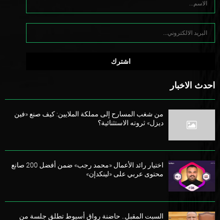
احدث الاخبار
من شغب المسارح إلى مملكة الملايين: كيف صنع «فين
ديزل» ثروته الاستثنائية؟
اختيار رائد الأعمال «محمد رجب» ضمن أفضل 200 صانع
محتوى عربي على «لينكدإن»
السبت المقبل.. حاضنة رواق أسيوط تطلق جلسة من