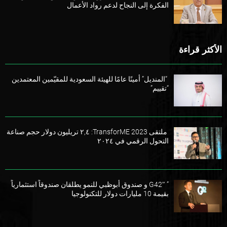
الفكرة إلى النجاح لدعم رواد الأعمال
الأكثر قراءة
“المنديل” أمينًا عامًا للهيئة السعودية للمقيّمين المعتمدين
“تقييم”
ملتقى TransforME 2023: ٢,٤ تريليون دولار حجم صناعة
التحول الرقمي في ٢٠٢٤
” G42″ و صندوق أبوظبي للنمو يطلقان صندوقاً استثمارياً
بقيمة 10 مليارات دولار للتكنولوجيا