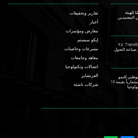
ا للهيئة
تقارير وتحقيقات
ن المعتمدين
أخبار
معارض ومؤتمرات
إيكو سيستم
ملتقى TransforME 2023: ٢,٤
مسرعات وحاضنات
 صناعة التحول
معاهد وجامعات
اتصالات وتكنولوجيا
الفرنشايز
ق أبوظبي للنمو
يطلقان صندوقاً استثمارياً بقيمة 10
شركات ناشئة
ولوجيا