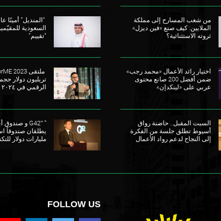
من شغب المسارح إلى مملكة
“المنديل” أمينًا عامً
الملايين: كيف صنع «فين ديزل»
السعودية للمقيّمي
ثروته الاستثنائية؟
“تقييم”
اختيار رائد الأعمال «محمد رجب»
ضمن أفضل 200 صانع محتوى
تريليون دولار حجم
عربي على «لينكدإن»
الرقمي في ٢٠٢٤
السبت المقبل.. حاضنة رواق
” G42″ و صندو
أسيوط تطلق جلسة من الفكرة
إلى النجاح لدعم رواد الأعمال
مليارات دولار للتكن
FOLLOW US