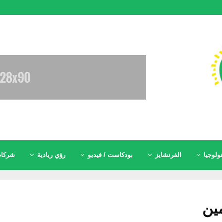
ولوجيا
الفرنشايز
بودكاست / فيديو
رؤي ريادية
شركات