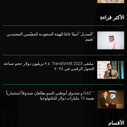
الأكثر قراءة
“المنديل” أمينًا عامًا للهيئة السعودية للمقيّمين المعتمدين
“تقييم”
ملتقى TransforME 2023: ٢,٤ تريليون دولار حجم صناعة
التحول الرقمي في ٢٠٢٤
” G42″ و صندوق أبوظبي للنمو يطلقان صندوقاً استثمارياً
بقيمة 10 مليارات دولار للتكنولوجيا
الأقسام