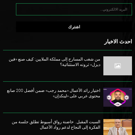
احدث الاخبار
من شغب المسارح إلى مملكة الملايين: كيف صنع «فين
ديزل» ثروته الاستثنائية؟
اختيار رائد الأعمال «محمد رجب» ضمن أفضل 200 صانع
محتوى عربي على «لينكدإن»
السبت المقبل.. حاضنة رواق أسيوط تطلق جلسة من
الفكرة إلى النجاح لدعم رواد الأعمال