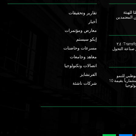
ا للهيئة
تقارير وتحقيقات
ن المعتمدين
أخبار
معارض ومؤتمرات
إيكو سيستم
ملتقى TransforME 2023: ٢,٤
مسرعات وحاضنات
 صناعة التحول
معاهد وجامعات
اتصالات وتكنولوجيا
الفرنشايز
ق أبوظبي للنمو
يطلقان صندوقاً استثمارياً بقيمة 10
شركات ناشئة
ولوجيا