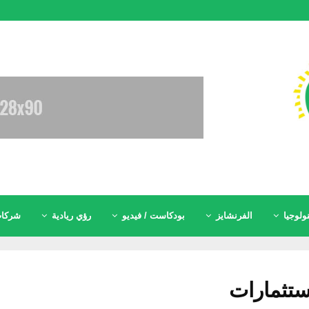
ولوجيا
الفرنشايز
بودكاست / فيديو
رؤي ريادية
شركات