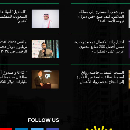
من شغب المسارح إلى مملكة
“المنديل” أمينًا عامً
الملايين: كيف صنع «فين ديزل»
السعودية للمقيّمي
ثروته الاستثنائية؟
“تقييم”
اختيار رائد الأعمال «محمد رجب»
ضمن أفضل 200 صانع محتوى
تريليون دولار حجم
عربي على «لينكدإن»
الرقمي في ٢٠٢٤
السبت المقبل.. حاضنة رواق
” G42″ و صندو
أسيوط تطلق جلسة من الفكرة
إلى النجاح لدعم رواد الأعمال
مليارات دولار للتكن
FOLLOW US