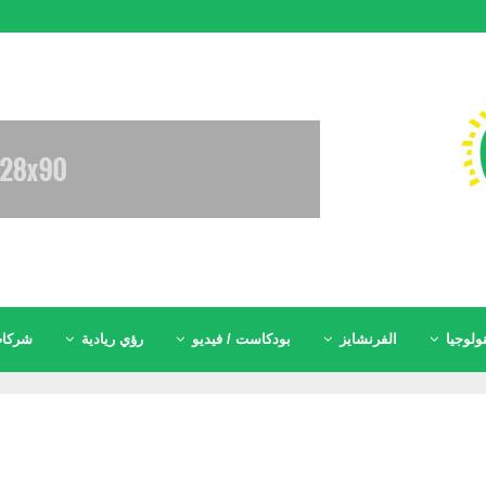
ولوجيا
الفرنشايز
بودكاست / فيديو
رؤي ريادية
شركات