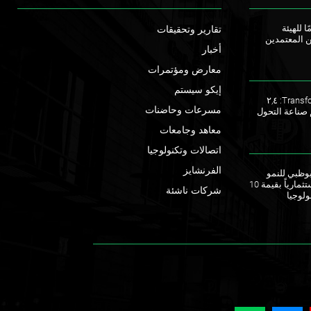
ا للهيئة
تقارير وتحقيقات
ن المعتمدين
أخبار
معارض ومؤتمرات
إيكو سيستم
ملتقى TransforME 2023: ٢,٤
مسرعات وحاضنات
 صناعة التحول
معاهد وجامعات
اتصالات وتكنولوجيا
الفرنشايز
ق أبوظبي للنمو
يطلقان صندوقاً استثمارياً بقيمة 10
شركات ناشئة
ولوجيا