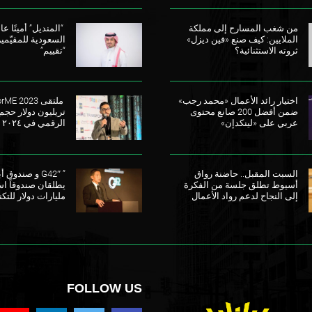
من شغب المسارح إلى مملكة
“المنديل” أمينًا عامً
الملايين: كيف صنع «فين ديزل»
السعودية للمقيّمي
ثروته الاستثنائية؟
“تقييم”
اختيار رائد الأعمال «محمد رجب»
ضمن أفضل 200 صانع محتوى
تريليون دولار حجم
عربي على «لينكدإن»
الرقمي في ٢٠٢٤
السبت المقبل.. حاضنة رواق
” G42″ و صندو
أسيوط تطلق جلسة من الفكرة
إلى النجاح لدعم رواد الأعمال
مليارات دولار للتكن
FOLLOW US