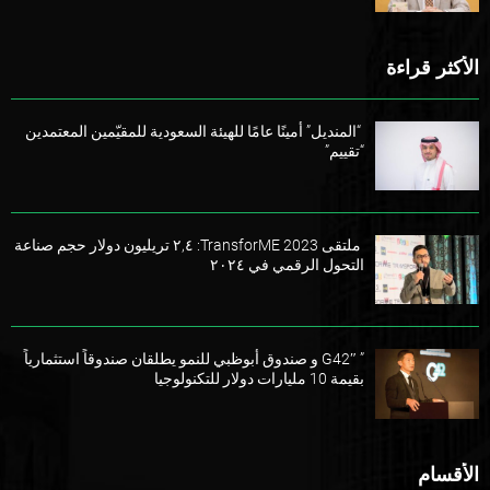
الأكثر قراءة
“المنديل” أمينًا عامًا للهيئة السعودية للمقيّمين المعتمدين
“تقييم”
ملتقى TransforME 2023: ٢,٤ تريليون دولار حجم صناعة
التحول الرقمي في ٢٠٢٤
” G42″ و صندوق أبوظبي للنمو يطلقان صندوقاً استثمارياً
بقيمة 10 مليارات دولار للتكنولوجيا
الأقسام