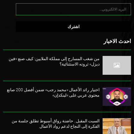
احدث الاخبار
من شغب المسارح إلى مملكة الملايين: كيف صنع «فين
ديزل» ثروته الاستثنائية؟
اختيار رائد الأعمال «محمد رجب» ضمن أفضل 200 صانع
محتوى عربي على «لينكدإن»
السبت المقبل.. حاضنة رواق أسيوط تطلق جلسة من
الفكرة إلى النجاح لدعم رواد الأعمال