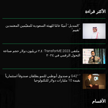
الأكثر قراءة
“المنديل” أمينًا عامًا للهيئة السعودية للمقيّمين المعتمدين
“تقييم”
ملتقى TransforME 2023: ٢,٤ تريليون دولار حجم صناعة
التحول الرقمي في ٢٠٢٤
” G42″ و صندوق أبوظبي للنمو يطلقان صندوقاً استثمارياً
بقيمة 10 مليارات دولار للتكنولوجيا
الأقسام