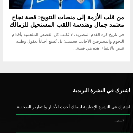
من قلب الأزمة إلى منصات التتويج: قصة نجاح
معتمد جمال وهندسة اللقب المستحيل للزمالك
في تاريخ كرة القدم المصرية، لا تُكتب كل القصص الملحمية بأقدام
النجوم والمحترفين الأجانب فحسب؛ بل تُصنع أحياناً بعقول وطنية
تنبض بالانتماء. هذه هي قصة...
اشترك في النشرة البريدية
اشترك في النشرة الإخبارية ليصلك أحدث الأخبار والتقارير الصحفية.