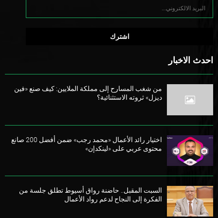
احدث الاخبار
من شغب المسارح إلى مملكة الملايين: كيف صنع «فين
ديزل» ثروته الاستثنائية؟
اختيار رائد الأعمال «محمد رجب» ضمن أفضل 200 صانع
محتوى عربي على «لينكدإن»
السبت المقبل.. حاضنة رواق أسيوط تطلق جلسة من
الفكرة إلى النجاح لدعم رواد الأعمال