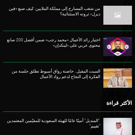
من شغب المسارح إلى مملكة الملايين: كيف صنع «فين
ديزل» ثروته الاستثنائية؟
اختيار رائد الأعمال «محمد رجب» ضمن أفضل 200 صانع
محتوى عربي على «لينكدإن»
السبت المقبل.. حاضنة رواق أسيوط تطلق جلسة من
الفكرة إلى النجاح لدعم رواد الأعمال
الأكثر قراءة
“المنديل” أمينًا عامًا للهيئة السعودية للمقيّمين المعتمدين
“تقييم”