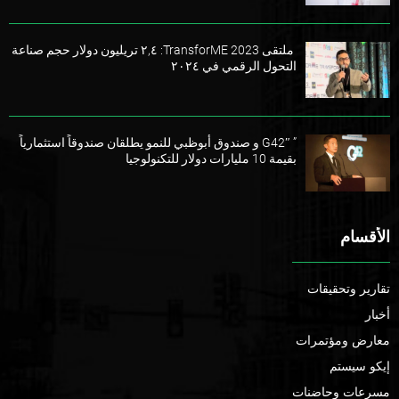
ملتقى TransforME 2023: ٢,٤ تريليون دولار حجم صناعة
التحول الرقمي في ٢٠٢٤
” G42″ و صندوق أبوظبي للنمو يطلقان صندوقاً استثمارياً
بقيمة 10 مليارات دولار للتكنولوجيا
الأقسام
تقارير وتحقيقات
أخبار
معارض ومؤتمرات
إيكو سيستم
مسرعات وحاضنات