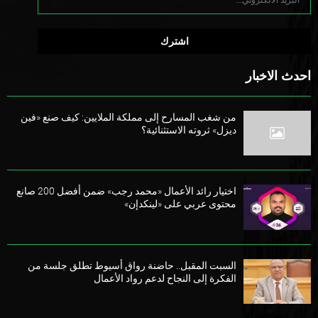
احدث الاخبار
من شغب المسارح إلى مملكة الملايين: كيف صنع «فين
ديزل» ثروته الاستثنائية؟
اختيار رائد الأعمال «محمد رجب» ضمن أفضل 200 صانع
محتوى عربي على «لينكدإن»
السبت المقبل.. حاضنة رواق أسيوط تطلق جلسة من
الفكرة إلى النجاح لدعم رواد الأعمال