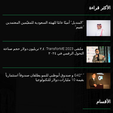
الأكثر قراءة
“المنديل” أمينًا عامًا للهيئة السعودية للمقيّمين المعتمدين
“تقييم”
ملتقى TransforME 2023: ٢,٤ تريليون دولار حجم صناعة
التحول الرقمي في ٢٠٢٤
” G42″ و صندوق أبوظبي للنمو يطلقان صندوقاً استثمارياً
بقيمة 10 مليارات دولار للتكنولوجيا
الأقسام