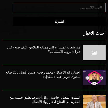
احدث الاخبار
من شغب المسارح إلى مملكة الملايين: كيف صنع «فين
ديزل» ثروته الاستثنائية؟
اختيار رائد الأعمال «محمد رجب» ضمن أفضل 200 صانع
محتوى عربي على «لينكدإن»
السبت المقبل.. حاضنة رواق أسيوط تطلق جلسة من
الفكرة إلى النجاح لدعم رواد الأعمال