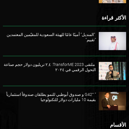
الأكثر قراءة
“المنديل” أمينًا عامًا للهيئة السعودية للمقيّمين المعتمدين
“تقييم”
ملتقى TransforME 2023: ٢,٤ تريليون دولار حجم صناعة
التحول الرقمي في ٢٠٢٤
” G42″ و صندوق أبوظبي للنمو يطلقان صندوقاً استثمارياً
بقيمة 10 مليارات دولار للتكنولوجيا
الأقسام