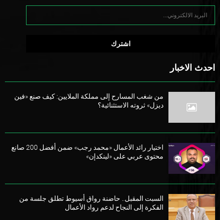
احدث الاخبار
من شغب المسارح إلى مملكة الملايين: كيف صنع «فين
ديزل» ثروته الاستثنائية؟
اختيار رائد الأعمال «محمد رجب» ضمن أفضل 200 صانع
محتوى عربي على «لينكدإن»
السبت المقبل.. حاضنة رواق أسيوط تطلق جلسة من
الفكرة إلى النجاح لدعم رواد الأعمال