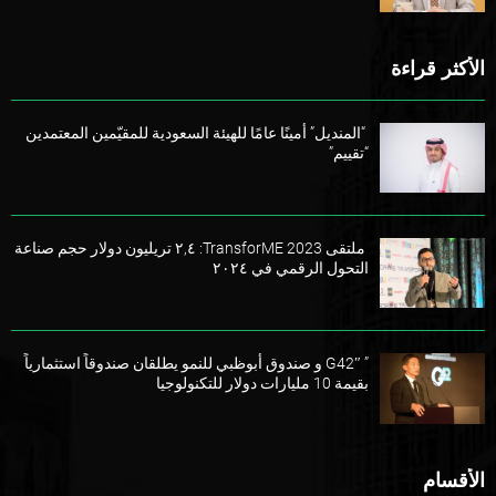
الأكثر قراءة
“المنديل” أمينًا عامًا للهيئة السعودية للمقيّمين المعتمدين
“تقييم”
ملتقى TransforME 2023: ٢,٤ تريليون دولار حجم صناعة
التحول الرقمي في ٢٠٢٤
” G42″ و صندوق أبوظبي للنمو يطلقان صندوقاً استثمارياً
بقيمة 10 مليارات دولار للتكنولوجيا
الأقسام