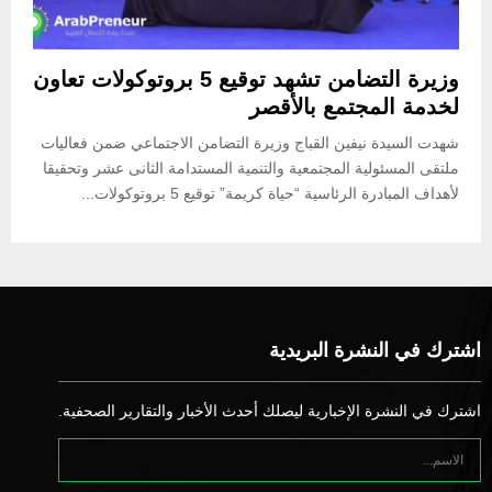
وزيرة التضامن تشهد توقيع 5 بروتوكولات تعاون
لخدمة المجتمع بالأقصر
شهدت السيدة نيفين القباج وزيرة التضامن الاجتماعي ضمن فعاليات
ملتقى المسئولية المجتمعية والتنمية المستدامة الثانى عشر وتحقيقا
لأهداف المبادرة الرئاسية “حياة كريمة” توقيع 5 بروتوكولات...
اشترك في النشرة البريدية
اشترك في النشرة الإخبارية ليصلك أحدث الأخبار والتقارير الصحفية.