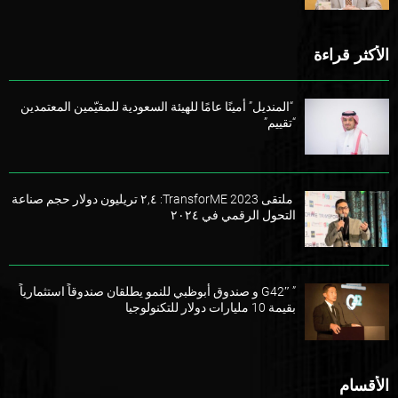
الأكثر قراءة
“المنديل” أمينًا عامًا للهيئة السعودية للمقيّمين المعتمدين
“تقييم”
ملتقى TransforME 2023: ٢,٤ تريليون دولار حجم صناعة
التحول الرقمي في ٢٠٢٤
” G42″ و صندوق أبوظبي للنمو يطلقان صندوقاً استثمارياً
بقيمة 10 مليارات دولار للتكنولوجيا
الأقسام