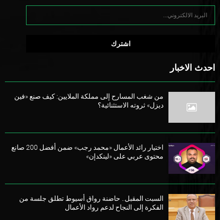
احدث الاخبار
من شغب المسارح إلى مملكة الملايين: كيف صنع «فين
ديزل» ثروته الاستثنائية؟
اختيار رائد الأعمال «محمد رجب» ضمن أفضل 200 صانع
محتوى عربي على «لينكدإن»
السبت المقبل.. حاضنة رواق أسيوط تطلق جلسة من
الفكرة إلى النجاح لدعم رواد الأعمال