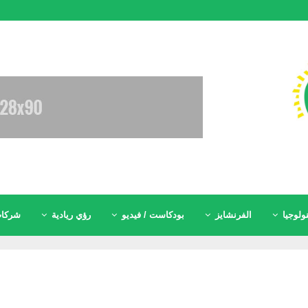
ولوجيا
الفرنشايز
بودكاست / فيديو
رؤي ريادية
شركات