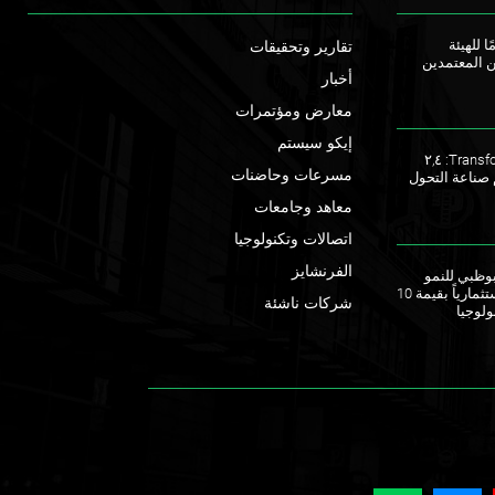
ا للهيئة
تقارير وتحقيقات
ن المعتمدين
أخبار
معارض ومؤتمرات
إيكو سيستم
ملتقى TransforME 2023: ٢,٤
مسرعات وحاضنات
 صناعة التحول
معاهد وجامعات
اتصالات وتكنولوجيا
الفرنشايز
ق أبوظبي للنمو
يطلقان صندوقاً استثمارياً بقيمة 10
شركات ناشئة
ولوجيا