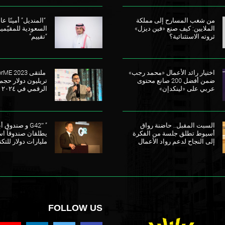
من شغب المسارح إلى مملكة
“المنديل” أمينًا عامً
الملايين: كيف صنع «فين ديزل»
السعودية للمقيّمي
ثروته الاستثنائية؟
“تقييم”
اختيار رائد الأعمال «محمد رجب»
ضمن أفضل 200 صانع محتوى
تريليون دولار حجم
عربي على «لينكدإن»
الرقمي في ٢٠٢٤
السبت المقبل.. حاضنة رواق
” G42″ و صندو
أسيوط تطلق جلسة من الفكرة
إلى النجاح لدعم رواد الأعمال
مليارات دولار للتكن
FOLLOW US