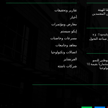
ا للهيئة
تقارير وتحقيقات
ن المعتمدين
أخبار
معارض ومؤتمرات
إيكو سيستم
ملتقى TransforME 2023: ٢,٤
مسرعات وحاضنات
 صناعة التحول
معاهد وجامعات
اتصالات وتكنولوجيا
الفرنشايز
ق أبوظبي للنمو
يطلقان صندوقاً استثمارياً بقيمة 10
شركات ناشئة
ولوجيا