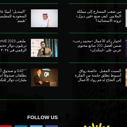
من شغب المسارح إلى مملكة
“المنديل” أمينًا عامً
الملايين: كيف صنع «فين ديزل»
السعودية للمقيّمي
ثروته الاستثنائية؟
“تقييم”
اختيار رائد الأعمال «محمد رجب»
ضمن أفضل 200 صانع محتوى
تريليون دولار حجم
عربي على «لينكدإن»
الرقمي في ٢٠٢٤
السبت المقبل.. حاضنة رواق
” G42″ و صندو
أسيوط تطلق جلسة من الفكرة
إلى النجاح لدعم رواد الأعمال
مليارات دولار للتكن
FOLLOW US