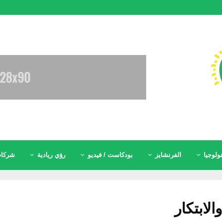
ولوجيا
الفرنشايز
بودكاست / فيديو
رؤي ريادية
شركات