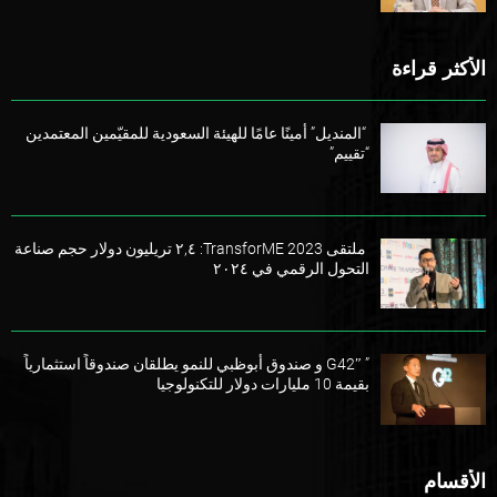
الأكثر قراءة
“المنديل” أمينًا عامًا للهيئة السعودية للمقيّمين المعتمدين
“تقييم”
ملتقى TransforME 2023: ٢,٤ تريليون دولار حجم صناعة
التحول الرقمي في ٢٠٢٤
” G42″ و صندوق أبوظبي للنمو يطلقان صندوقاً استثمارياً
بقيمة 10 مليارات دولار للتكنولوجيا
الأقسام