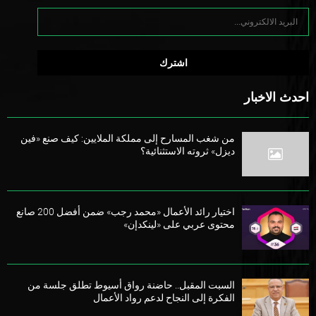
احدث الاخبار
من شغب المسارح إلى مملكة الملايين: كيف صنع «فين
ديزل» ثروته الاستثنائية؟
اختيار رائد الأعمال «محمد رجب» ضمن أفضل 200 صانع
محتوى عربي على «لينكدإن»
السبت المقبل.. حاضنة رواق أسيوط تطلق جلسة من
الفكرة إلى النجاح لدعم رواد الأعمال