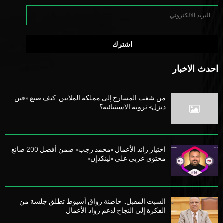
احدث الاخبار
من شغب المسارح إلى مملكة الملايين: كيف صنع «فين
ديزل» ثروته الاستثنائية؟
اختيار رائد الأعمال «محمد رجب» ضمن أفضل 200 صانع
محتوى عربي على «لينكدإن»
السبت المقبل.. حاضنة رواق أسيوط تطلق جلسة من
الفكرة إلى النجاح لدعم رواد الأعمال