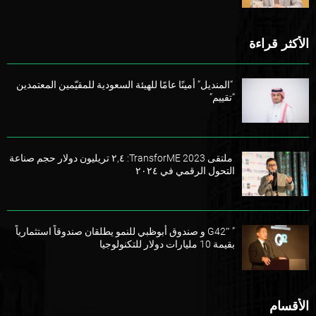
الأكثر قراءة
“المنديل” أمينًا عامًا للهيئة السعودية للمقيّمين المعتمدين
“تقييم”
ملتقى TransforME 2023: ٢,٤ تريليون دولار حجم صناعة
التحول الرقمي في ٢٠٢٤
” G42″ و صندوق أبوظبي للنمو يطلقان صندوقاً استثمارياً
بقيمة 10 مليارات دولار للتكنولوجيا
الأقسام